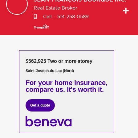
JEAN-FRANÇOIS
BOURQUE INC.
Real Estate Broker
Cell. :
514-258-0589
$562,925 Two or more storey
Saint-Joseph-du-Lac (Nord)
For your home insurance,
compare us. It's worth it.
Get a quote