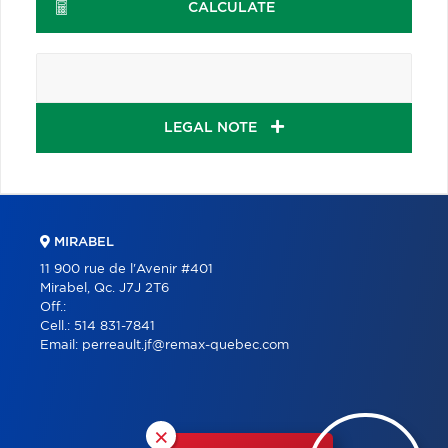
CALCULATE
LEGAL NOTE
MIRABEL
11 900 rue de l'Avenir #401
Mirabel, Qc. J7J 2T6
Off.:
Cell.:
514 831-7841
Email:
perreault.jf@remax-quebec.com
×