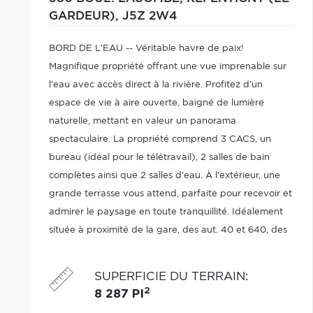
GARDEUR),
J5Z 2W4
BORD DE L'EAU -- Véritable havre de paix!
Magnifique propriété offrant une vue imprenable sur
l'eau avec accès direct à la rivière. Profitez d'un
espace de vie à aire ouverte, baigné de lumière
naturelle, mettant en valeur un panorama
spectaculaire. La propriété comprend 3 CACS, un
bureau (idéal pour le télétravail), 2 salles de bain
complètes ainsi que 2 salles d'eau. À l'extérieur, une
grande terrasse vous attend, parfaite pour recevoir et
admirer le paysage en toute tranquillité. Idéalement
située à proximité de la gare, des aut. 40 et 640, des
écoles et de tous les services, cette propriété combine
parfaitement nature et accessibilité.
SUPERFICIE DU TERRAIN
:
2
8 287 PI