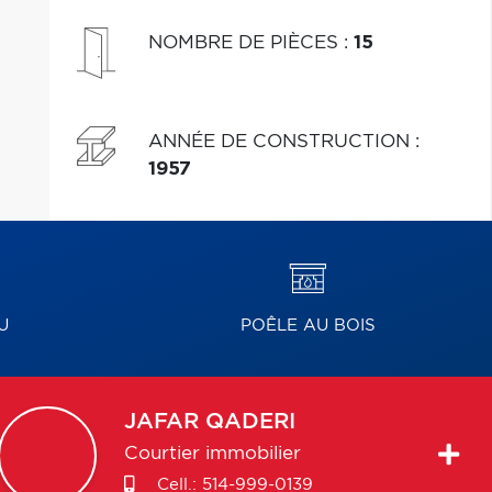
NOMBRE DE PIÈCES
:
15
ANNÉE DE CONSTRUCTION
:
1957
U
POÊLE AU BOIS
JAFAR
QADERI
Courtier immobilier
Cell.:
514-999-0139