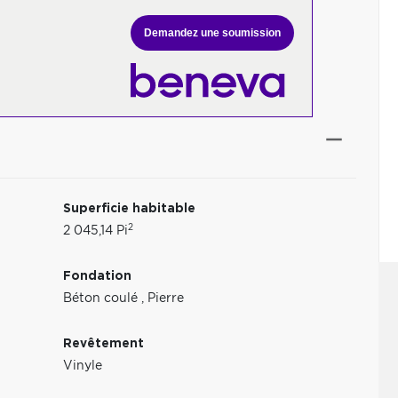
Demandez une soumission
Superficie habitable
2
2 045,14 Pi
Fondation
Béton coulé
,
Pierre
Revêtement
Vinyle