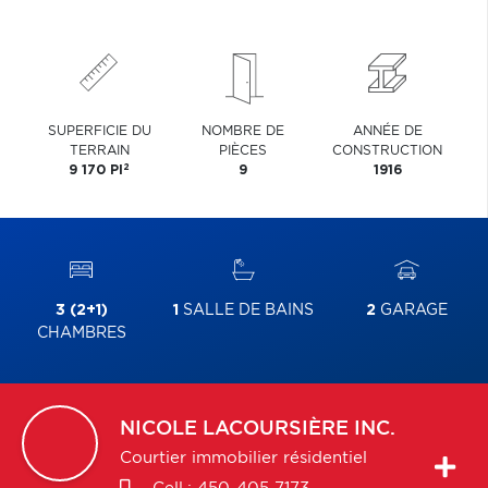
SUPERFICIE DU
NOMBRE DE
ANNÉE DE
TERRAIN
PIÈCES
CONSTRUCTION
2
9 170 PI
9
1916
3 (2+1)
1
SALLE DE BAINS
2
GARAGE
CHAMBRES
NICOLE
LACOURSIÈRE INC.
Courtier immobilier résidentiel