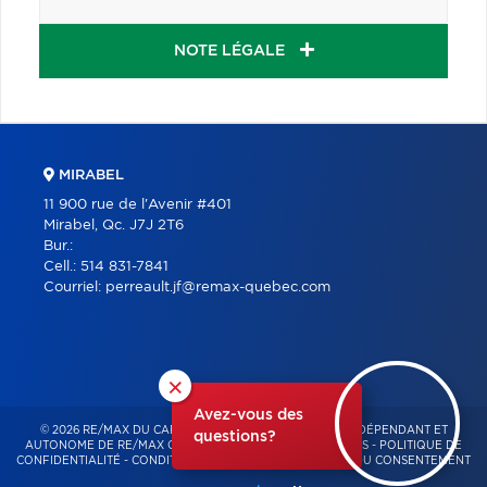
NOTE LÉGALE
MIRABEL
11 900 rue de l'Avenir #401
Mirabel, Qc. J7J 2T6
Bur.:
Cell.:
514 831-7841
Courriel:
perreault.jf@remax-quebec.com
×
Avez-vous des
© 2026 RE/MAX DU CARTIER BONJOUR – FRANCHISÉ INDÉPENDANT ET
questions?
AUTONOME DE RE/MAX QUÉBEC – TOUS DROITS RÉSERVÉS -
POLITIQUE DE
CONFIDENTIALITÉ
-
CONDITIONS D'UTILISATION
-
GESTION DU CONSENTEMENT