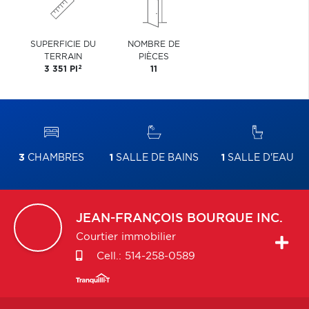
SUPERFICIE DU
NOMBRE DE
TERRAIN
PIÈCES
2
3 351 PI
11
3
CHAMBRES
1
SALLE DE BAINS
1
SALLE D'EAU
JEAN-FRANÇOIS
BOURQUE INC.
Courtier immobilier
Cell.:
514-258-0589