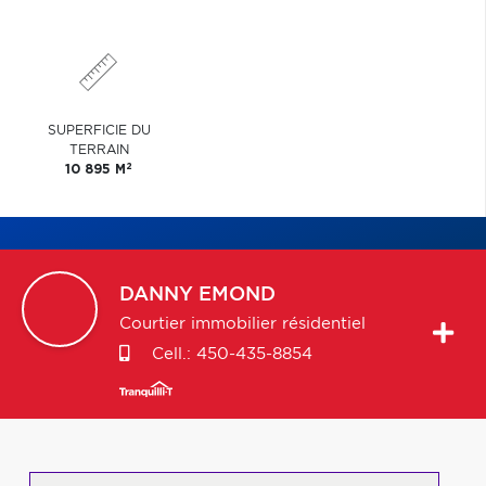
SUPERFICIE DU
TERRAIN
2
10 895 M
DANNY
EMOND
Courtier immobilier résidentiel
Cell.:
450-435-8854