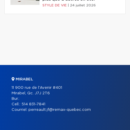
STYLE DE VIE
|
24 juillet 2026
MIRABEL
11 900 rue de l'Avenir #401
Mirabel, Qc. J7J 2T6
Bur.:
Cell.:
514 831-7841
Courriel:
perreault.jf@remax-quebec.com