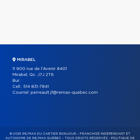
MIRABEL
11 900 rue de l'Avenir #401
Mirabel, Qc. J7J 2T6
Bur.:
Cell.:
514 831-7841
Courriel:
perreault.jf@remax-quebec.com
© 2026 RE/MAX DU CARTIER BONJOUR – FRANCHISÉ INDÉPENDANT ET
AUTONOME DE RE/MAX QUÉBEC – TOUS DROITS RÉSERVÉS -
POLITIQUE DE