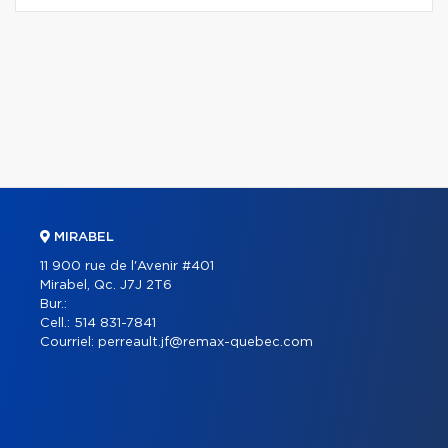
MIRABEL
11 900 rue de l'Avenir #401
Mirabel, Qc. J7J 2T6
Bur.:
Cell.:
514 831-7841
Courriel:
perreault.jf@remax-quebec.com