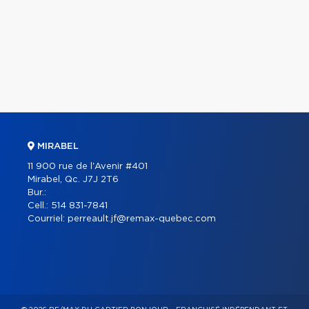
MIRABEL
11 900 rue de l'Avenir #401
Mirabel, Qc. J7J 2T6
Bur.:
Cell.:
514 831-7841
Courriel:
perreault.jf@remax-quebec.com