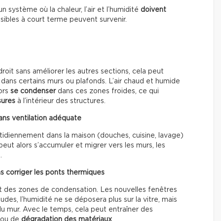
 système où la chaleur, l’air et l’humidité
doivent
isibles à court terme peuvent survenir.
roit sans améliorer les autres sections, cela peut
ans certains murs ou plafonds. L’air chaud et humide
lors
se condenser
dans ces zones froides, ce qui
sures
à l’intérieur des structures.
ans ventilation adéquate
idiennement dans la maison (douches, cuisine, lavage)
eut alors s’accumuler et migrer vers les murs, les
.
 corriger les ponts thermiques
 des zones de condensation. Les nouvelles fenêtres
des, l’humidité ne se déposera plus sur la vitre, mais
 du mur. Avec le temps, cela peut entraîner des
ou de
dégradation des matériaux
.