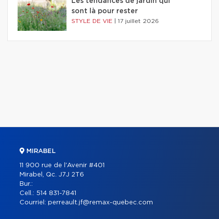
Les tendances de jardin qui
sont là pour rester
STYLE DE VIE
|
17 juillet 2026
MIRABEL
11 900 rue de l'Avenir #401
Mirabel, Qc. J7J 2T6
Bur.:
Cell.:
514 831-7841
Courriel:
perreault.jf@remax-quebec.com