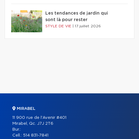
Les tendances de jardin qui
sont là pour rester
STYLE DE VIE
|
17 juillet 2026
MIRABEL
11 900 rue de l'Avenir #401
Mirabel, Qc. J7J 2T6
Bur.:
Cell.:
514 831-7841